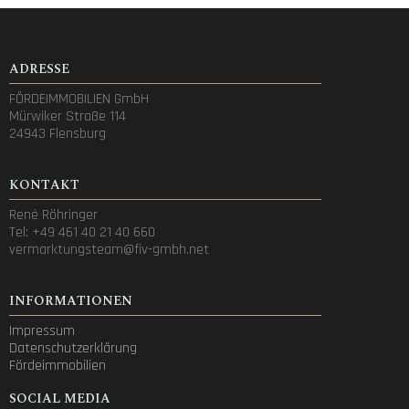
ADRESSE
FÖRDEIMMOBILIEN GmbH
Mürwiker Straße 114
24943 Flensburg
KONTAKT
René Röhringer
Tel: +49 461 40 21 40 660
vermarktungsteam@fiv-gmbh.net
INFORMATIONEN
Impressum
Datenschutzerklärung
Fördeimmobilien
SOCIAL MEDIA